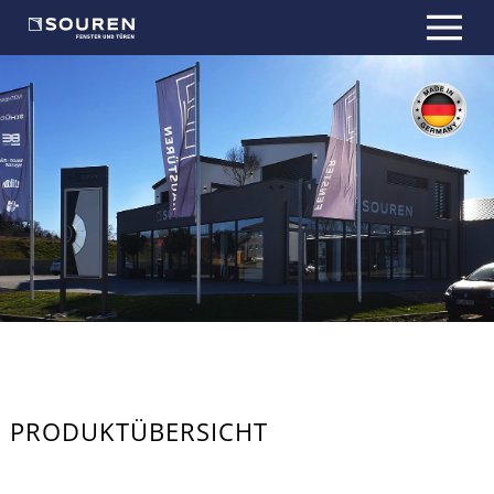
Souren
Aachen –
Türen |
Fenster |
Fensterbau &
Fenstertausch